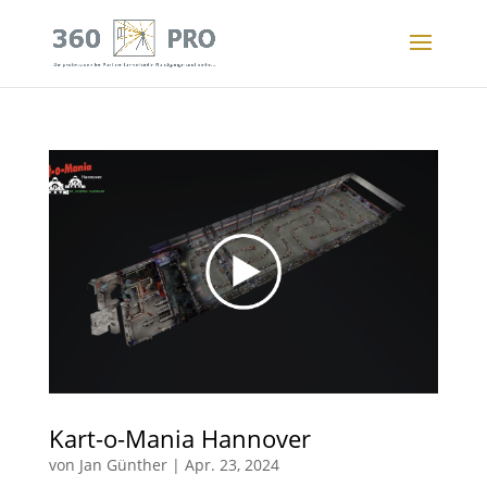
Kart-o-Mania Hannover
von
Jan Günther
|
Apr. 23, 2024