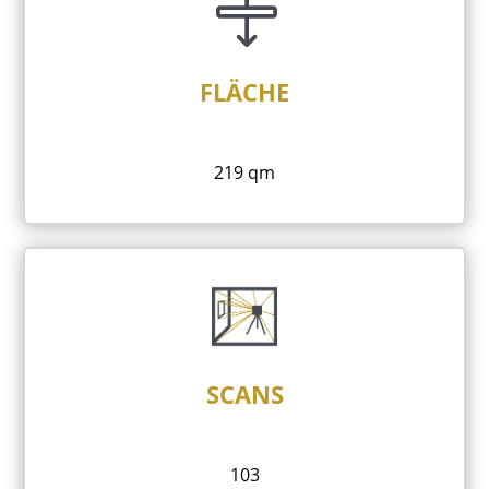

FLÄCHE
219 qm
SCANS
103